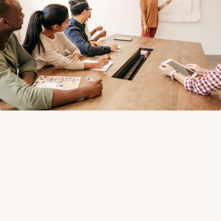
Data is onmisbaar voor een succesvolle salesafdeling.
Maar hoe zorg je voor datagedreven sales?
Zonder inzicht en overzicht in data verliest een
salesmanager al snel het overzicht. Daardoor worden
leads te laat of zelfs niet opgevolgd, of krijgen potentiële
klanten voorstellen opgestuurd die totaal niet aansluiten