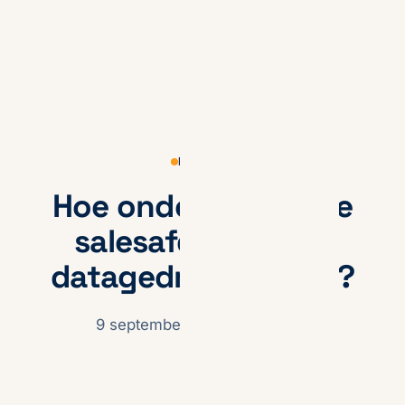
KENNIS
Hoe ondersteun je je
salesafdeling met
datagedreven sales?
9 september 2024
· Max Steg