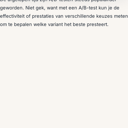
geworden. Niet gek, want met een A/B-test kun je de
effectiviteit of prestaties van verschillende keuzes meten
om te bepalen welke variant het beste presteert.
Hierdoor kun je je focus op de best presterende keuze
leggen en deze weer verder te verbeteren. Daarnaast is
A/B-testing eenvoudig te implementeren en te begrijpen
en het kan vaak snel worden uitgevoerd.
A/B-testing is bovendien op vele gebieden inzetbaar,
denk bijvoorbeeld aan twee verschillende
marketingcampagnes of een andere kleur voor een knop
op je website. Middels A/B-testen kun je de prestaties
van je campagnes en elementen optimaliseren en
hiermee meer conversies genereren. Maar ook in je
bedrijfsprocessen, waarbij je vooraf niet altijd weet