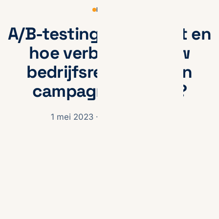
KENNIS
A/B-testing: Wat is het en
hoe verbeter je jouw
bedrijfsresultaten en
campagnes ermee?
1 mei 2023
· Zhenja Gnezdilov